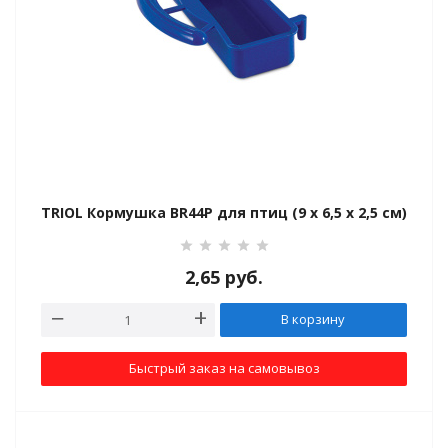
 перчатки,
язочные материалы
TRIOL Кормушка BR44P для птиц (9 х 6,5 х 2,5 см)
2,65
руб.
В корзину
Быстрый заказ на самовывоз
зушки