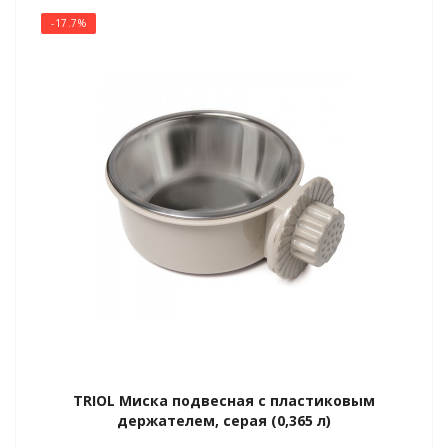
 птенцов
-17.7%
 и пески
 и сепия
домики
TRIOL Миска подвесная с пластиковым
держателем, серая (0,365 л)
ток