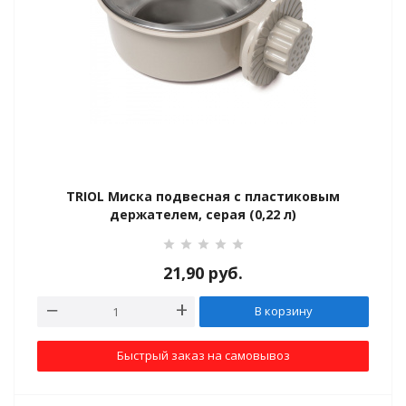
и колеса
ния чистоты
TRIOL Миска подвесная с пластиковым
ные препараты
держателем, серая (0,22 л)
21,90
руб.
В корзину
Быстрый заказ на самовывоз