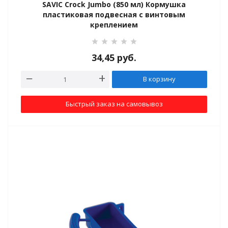
SAVIC Crock Jumbo (850 мл) Кормушка
пластиковая подвесная с винтовым
креплением
льные
34,45
руб.
В корзину
ые
Быстрый заказ на самовывоз
а веществ
ртопедия
гия