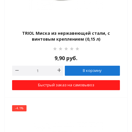
аблички
TRIOL Миска из нержавеющей стали, с
винтовым креплением (0,15 л)
9,90
руб.
В корзину
татаби
Быстрый заказ на самовывоз
я них
ого корма
-4.1%
ческие наполнители