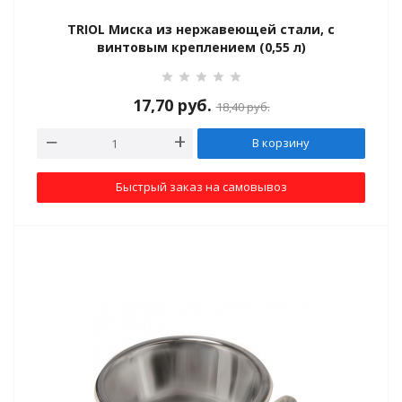
TRIOL Миска из нержавеющей стали, с
винтовым креплением (0,55 л)
17,70
руб.
18,40
руб.
, держатели
В корзину
Быстрый заказ на самовывоз
риалы для гнезд/
ток
, травки и добавки
евые камни