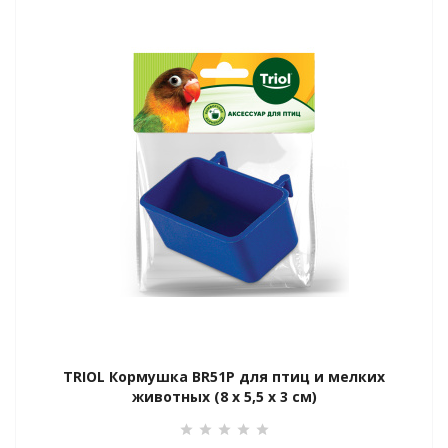
для них
я груминга
кой
TRIOL Кормушка BR51P для птиц и мелких
животных (8 х 5,5 х 3 см)
отдых