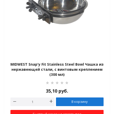
ки
еральные
MIDWEST Snap'y Fit Stainless Steel Bowl Чашка из
нержавеющей стали, с винтовым креплением
(300 мл)
ты
35,10
руб.
В корзину