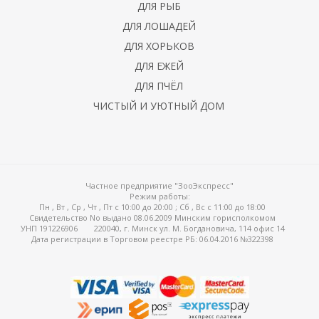
ДЛЯ РЫБ
ДЛЯ ЛОШАДЕЙ
ДЛЯ ХОРЬКОВ
льные
ДЛЯ ЕЖЕЙ
ДЛЯ ПЧЁЛ
ЧИСТЫЙ И УЮТНЫЙ ДОМ
ые
а веществ
Частное предприятие "ЗооЭкспресс"
Режим работы:
Пн , Вт , Ср , Чт , Пт c 10:00 до 20:00 ; Сб , Вс c 11:00 до 18:00
Свидетельство No выдано 08.06.2009 Минским горисполкомом
ртопедия
УНП 191226906
220040, г. Минск ул. М. Богдановича, 114 офис 14
Дата регистрации в Торговом реестре РБ: 06.04.2016 №322398
гия