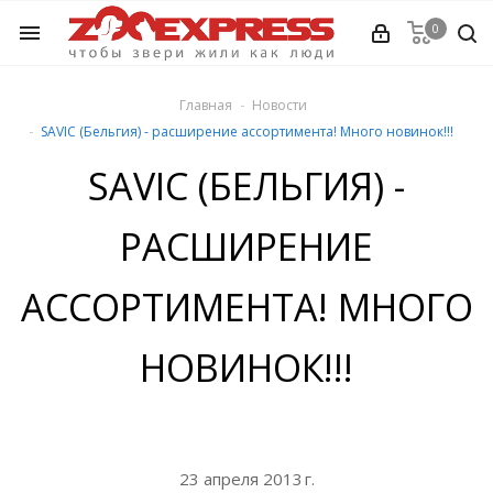
0
menu
КИ
Главная
Новости
SAVIC (Бельгия) - расширение ассортимента! Много новинок!!!
SAVIC (БЕЛЬГИЯ) -
РАСШИРЕНИЕ
Ь (от А до Я)
АССОРТИМЕНТА! МНОГО
е
ЕЛ ...
НОВИНОК!!!
ология
23 апреля 2013 г.