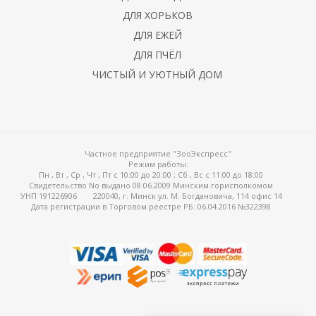
 птенцов
ДЛЯ ХОРЬКОВ
ДЛЯ ЕЖЕЙ
 и пески
ДЛЯ ПЧЁЛ
ЧИСТЫЙ И УЮТНЫЙ ДОМ
 и сепия
Частное предприятие "ЗооЭкспресс"
Режим работы:
Пн , Вт , Ср , Чт , Пт c 10:00 до 20:00 ; Сб , Вс c 11:00 до 18:00
Свидетельство No выдано 08.06.2009 Минским горисполкомом
УНП 191226906
220040, г. Минск ул. М. Богдановича, 114 офис 14
Дата регистрации в Торговом реестре РБ: 06.04.2016 №322398
домики
ток