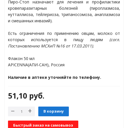
Пиро-Стоп назначают для лечения и профилактики
кровепаразитарных болезней (пироплазмоза,
нутталлиоза, тейлериоза, трипаносомоза, анаплазмоза
азмозамещающие
и смешанных инвазий).
Есть ограничения по применению овцам, молоко от
которых используется в пищу людям
(согл.
Постановлению МСХиП №16 от 17.03.2011).
ьмонология
Флакон 50 мл
APICENNA(АПИ-САН), Россия
Наличие в аптеке уточняйте по телефону.
51,10
руб.
В корзину
 больными
Быстрый заказ на самовывоз