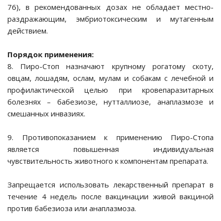
76), в рекомендованных дозах не обладает местно-
аблички
раздражающим, эмбриотоксическим и мутагенным
действием.
Порядок применения:
8. Пиро-Стоп назначают крупному рогатому скоту,
овцам, лошадям, ослам, мулам и собакам с лечебной и
профилактической целью при кровепаразитарных
болезнях – бабезиозе, нутталлиозе, анаплазмозе и
смешанных инвазиях.
татаби
9. Противопоказанием к применению Пиро-Стопа
является повышенная индивидуальная
я них
чувствительность животного к компонентам препарата.
ого корма
Запрещается использовать лекарственный препарат в
течение 4 недель после вакцинации живой вакциной
ческие наполнители
против бабезиоза или анаплазмоза.