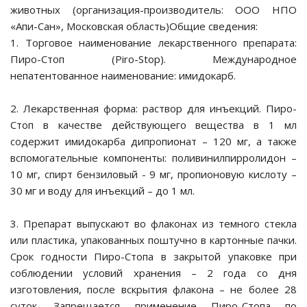
животных (организация-производитель: ООО НПО
«Апи-Сан», Московская область)Общие сведения:
1. Торговое наименование лекарственного препарата:
Пиро-Стоп (Piro-Stop). Международное
непатентованное наименование: имидокарб.
 перчатки,
язочные материалы
2. Лекарственная форма: раствор для инъекций. Пиро-
Стоп в качестве действующего вещества в 1 мл
содержит имидокарба дипропионат – 120 мг, а также
вспомогательные компоненты: поливинилпирролидон –
10 мг, спирт бензиловый - 9 мг, пропионовую кислоту –
30 мг и воду для инъекций – до 1 мл.
3. Препарат выпускают во флаконах из темного стекла
или пластика, упакованных поштучно в картонные пачки.
Срок годности Пиро-Стопа в закрытой упаковке при
зушки
соблюдении условий хранения – 2 года со дня
изготовления, после вскрытия флакона – не более 28
суток. Запрещается применение Пиро-Стопа по