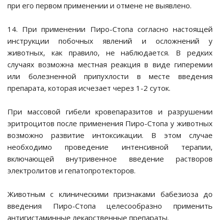
при его первом применении и отмене не выявлено.
14. При применении Пиро-Стопа согласно настоящей
и колеса
инструкции побочных явлений и осложнений у
животных, как правило, не наблюдается. В редких
случаях возможна местная реакция в виде гиперемии
или болезненной припухлости в месте введения
ния чистоты
препарата, которая исчезает через 1-2 суток.
ные препараты
При массовой гибели кровепаразитов и разрушении
эритроцитов после применения Пиро-Стопа у животных
возможно развитие интоксикации. В этом случае
необходимо проведение интенсивной терапии,
включающей внутривенное введение растворов
электролитов и гепатопротекторов.
Животным с клиническими признаками бабезиоза до
введения Пиро-Стопа целесообразно применить
антигистаминные лекарственные препараты.