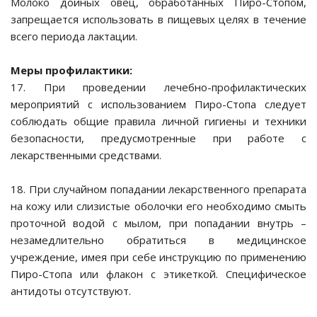
Молоко дойных овец, обработанных Пиро-Стопом,
запрещается использовать в пищевых целях в течение
всего периода лактации.
оддона клеток
Меры профилактики:
17. При проведении лечебно-профилактических
ния чистоты
мероприятий с использованием Пиро-Стопа следует
соблюдать общие правила личной гигиены и техники
ие проблемы
безопасности, предусмотренные при работе с
лекарственными средствами.
средства
18. При случайном попадании лекарственного препарата
, АМФИБИЙ и
на кожу или слизистые оболочки его необходимо смыть
проточной водой с мылом, при попадании внутрь –
незамедлительно обратиться в медицинское
учреждение, имея при себе инструкцию по применению
Пиро-Стопа или флакон с этикеткой. Специфическое
антидоты отсутствуют.
ТНЫХ И ПТИЦЫ