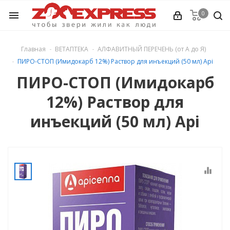
0
menu
КИ
Главная
ВЕТАПТЕКА
АЛФАВИТНЫЙ ПЕРЕЧЕНЬ (от А до Я)
ПИРО-СТОП (Имидокарб 12%) Раствор для инъекций (50 мл) Api
ПИРО-СТОП (Имидокарб
12%) Раствор для
Ь (от А до Я)
инъекций (50 мл) Api
е
ЕЛ ...
equalizer
ология