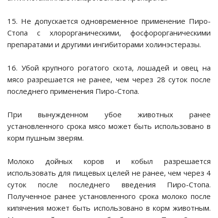
 птенцов
15. Не допускается одновременное применение Пиро-
 и пески
Стопа с хлорорганическими, фосфорорганическими
препаратами и другими ингибиторами холинэстеразы.
16. Убой крупного рогатого скота, лошадей и овец на
 и сепия
мясо разрешается не ранее, чем через 28 суток после
последнего применения Пиро-Стопа.
При вынужденном убое животных ранее
установленного срока мясо может быть использовано в
корм пушным зверям.
Молоко дойных коров и кобыл разрешается
использовать для пищевых целей не ранее, чем через 4
суток после последнего введения Пиро-Стопа.
домики
Полученное ранее установленного срока молоко после
кипячения может быть использовано в корм животным.
ток