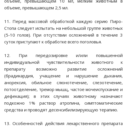
объеме, превышающем 10 мл, мелким животным в
объеме, превышающем 2,5 мл.
11. Перед массовой обработкой каждую серию Пиро-
Стопа следует испытать на небольшой группе животных
, держатели
(5-10 голов). При отсутствии осложнений в течение 3
суток приступают к обработке всего поголовья.
12. При передозировке и/или повышенной
риалы для гнезд/
индивидуальной чувствительности животного к
препарату возможно развитие осложнений
(брадикардия, учащение и нарушение дыхания,
ток
анорексия, обильное слюнотечение, слезотечение,
потоотделение, тремор мышц, частое мочеиспускание и
дефекация); в этих случаях животному назначают
подкожно 1% раствор атропина, симптоматические
, травки и добавки
средства и проводят десенсибилизирующую терапию.
евые камни
13. Особенностей действия лекарственного препарата