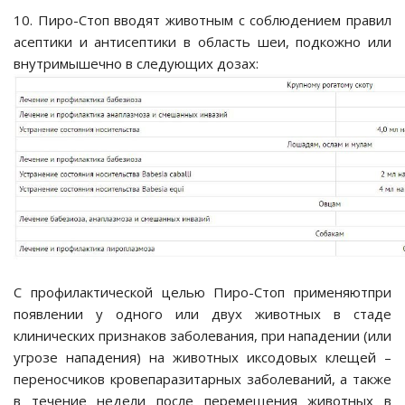
10. Пиро-Стоп вводят животным с соблюдением правил
асептики и антисептики в область шеи, подкожно или
внутримышечно в следующих дозах:
ки-комплексы
Гамаки
я груминга
С профилактической целью Пиро-Стоп применяютпри
появлении у одного или двух животных в стаде
клинических признаков заболевания, при нападении (или
 шерсти в ЖКТ
угрозе нападения) на животных иксодовых клещей –
переносчиков кровепаразитарных заболеваний, а также
в течение недели после перемещения животных в