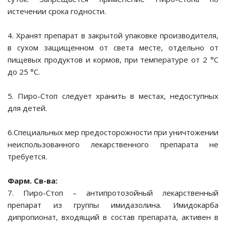
истечении срока годности.
4. Хранят препарат в закрытой упаковке производителя,
для них
в сухом защищенном от света месте, отдельно от
пищевых продуктов и кормов, при температуре от 2 °С
я груминга
до 25 °С.
5. Пиро-Стоп следует хранить в местах, недоступных
для детей.
6.Специальных мер предосторожности при уничтожении
неиспользованного лекарственного препарата не
требуется.
кой
Фарм. Св-ва:
7. Пиро-Стоп – антипротозойный лекарственный
препарат из группы имидазолина. Имидокарба
отдых
дипропионат, входящий в состав препарата, активен в