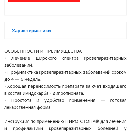
льные
Характеристики
ОСОБЕННОСТИ И ПРЕИМУЩЕСТВА:
ые
• Лечение широкого спектра кровепаразитарных
заболеваний.
а веществ
• Профилактика кровепаразитарных заболеваний сроком
до 4 — 6 недель.
• Хорошая переносимость препарата за счет входящего
в состав имидокарба - дипропионата.
ртопедия
• Простота и удобство применения — готовая
лекарственная форма.
гия
Инструкция по применению ПИРО-СТОПА® для лечения
и профилактики кровепаразитарных болезней у