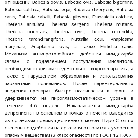
отношении Babesia bovis, Babesia ovis, Babesia bigemina,
ссуары
Babesia colchica, Babesia equi, Babesia divergens, Babesia
canis, Babesia caballi, Babesia gibsonii, Francaiella colchica,
Theileria annulata, Theileria sergenti, Theileria mutans,
Theileria orientalis, Theileria ovis, Theileria recondita,
Theileria tarandirangiferis, Nuttallia equi, Anaplasma
marginale, Anaplasma ovis, а также Ehrlichia canis.
Механизм антипротозойного действия имидокарба
связан с подавлением поступления инозитола,
вольеры
необходимого для жизнедеятельности кровепаразита, а
также с нарушением образования и использования
паразитами полиаминов. После парентерального
введения препарат быстро всасывается в кровь и
ого корма
удерживается на пироплазмостатическом уровне в
течение 4-6 недель. Накапливается имидокарба
 подгузники для
дипропионат в основном в почках и печени; выводится
из организма преимущественно с мочой. Пиро-Стоп по
степени воздействия на организм относится к умеренно
ие проблемы
опасным веществам (3 класс опасности по ГОСТ 12.1.007-