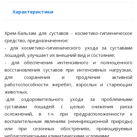
Характеристики
льные
Крем-бальзам для суставов - косметико-гигиеническое
средство, предназначенное:
- для косметико-гигиенического ухода за суставами
ые
лошадей, улучшает их внешний вид и состояние;
- для обеспечения интенсивного и полноценного
а веществ
восстановления суставов при интенсивных нагрузках,
для сохранения и продления активной
работоспособности жеребят, взрослых и стареющих
животных;
ртопедия
-для оздоровительного ухода за проблемными
суставами лошадей с целью снижения риска
гия
осложнений, в т.ч. при предрасположенности к
воспалительным явлениям (неинфекционной природы)
или при сезонных обострениях, провоцируемых
неблагоприятными климатическими условиями;