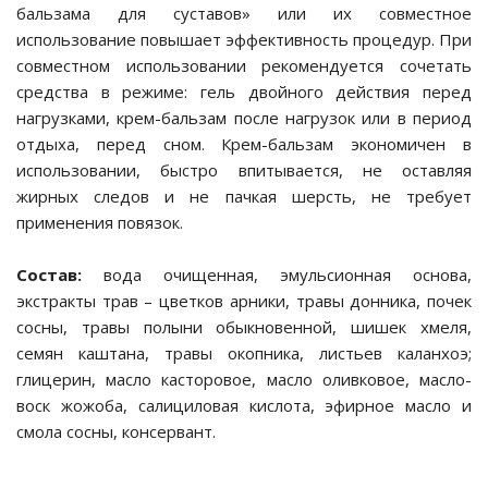
бальзама для суставов» или их совместное
ссуары
использование повышает эффективность процедур. При
совместном использовании рекомендуется сочетать
средства в режиме: гель двойного действия перед
нагрузками, крем-бальзам после нагрузок или в период
отдыха, перед сном. Крем-бальзам экономичен в
использовании, быстро впитывается, не оставляя
жирных следов и не пачкая шерсть, не требует
применения повязок.
вольеры
Состав:
вода очищенная, эмульсионная основа,
экстракты трав – цветков арники, травы донника, почек
сосны, травы полыни обыкновенной, шишек хмеля,
ого корма
семян каштана, травы окопника, листьев каланхоэ;
глицерин, масло касторовое, масло оливковое, масло-
 подгузники для
воск жожоба, салициловая кислота, эфирное масло и
смола сосны, консервант.
ие проблемы