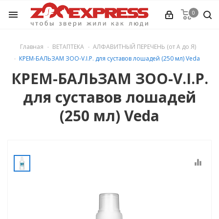
0
menu
КИ
Главная
ВЕТАПТЕКА
АЛФАВИТНЫЙ ПЕРЕЧЕНЬ (от А до Я)
КРЕМ-БАЛЬЗАМ ЗОО-V.I.P. для суставов лошадей (250 мл) Veda
КРЕМ-БАЛЬЗАМ ЗОО-V.I.P.
для суставов лошадей
Ь (от А до Я)
(250 мл) Veda
е
ЕЛ ...
equalizer
ология