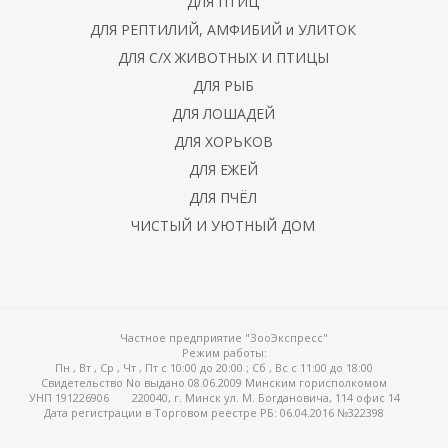
ДЛЯ ПТИЦ
ДЛЯ РЕПТИЛИЙ, АМФИБИЙ и УЛИТОК
ДЛЯ С/Х ЖИВОТНЫХ И ПТИЦЫ
ДЛЯ РЫБ
ДЛЯ ЛОШАДЕЙ
, держатели
ДЛЯ ХОРЬКОВ
ДЛЯ ЕЖЕЙ
ДЛЯ ПЧЁЛ
риалы для гнезд/
ЧИСТЫЙ И УЮТНЫЙ ДОМ
ток
Частное предприятие "ЗооЭкспресс"
Режим работы:
Пн , Вт , Ср , Чт , Пт c 10:00 до 20:00 ; Сб , Вс c 11:00 до 18:00
, травки и добавки
Свидетельство No выдано 08.06.2009 Минским горисполкомом
УНП 191226906
220040, г. Минск ул. М. Богдановича, 114 офис 14
Дата регистрации в Торговом реестре РБ: 06.04.2016 №322398
евые камни