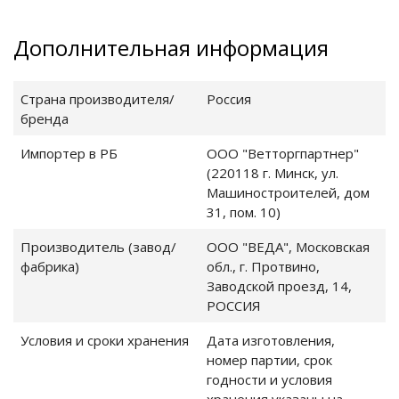
аблички
Дополнительная информация
Страна производителя/
Россия
бренда
Импортер в РБ
ООО "Ветторгпартнер"
(220118 г. Минск, ул.
Машиностроителей, дом
31, пом. 10)
татаби
Производитель (завод/
ООО "ВЕДА", Московская
фабрика)
обл., г. Протвино,
я них
Заводской проезд, 14,
РОССИЯ
ого корма
Условия и сроки хранения
Дата изготовления,
номер партии, срок
ческие наполнители
годности и условия